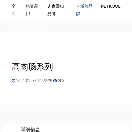
全
皓宠品
肉食回归
卡斯普品
PETKOOL
M
E
N
U
部
牌
品牌
牌
高肉肠系列
2024-01-09 14:22:29
808
详细信息