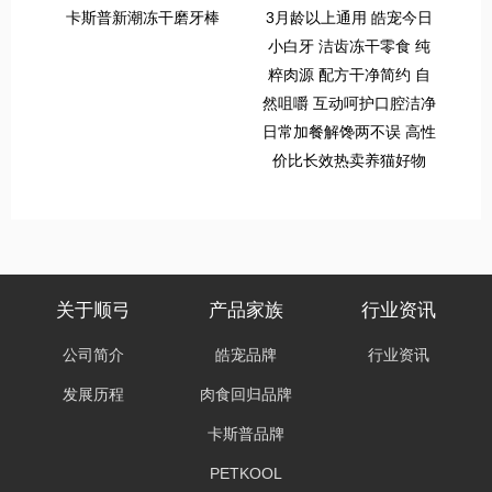
卡斯普新潮冻干磨牙棒
3月龄以上通用 皓宠今日
小白牙 洁齿冻干零食 纯
粹肉源 配方干净简约 自
然咀嚼 互动呵护口腔洁净
日常加餐解馋两不误 高性
价比长效热卖养猫好物
关于顺弓
产品家族
行业资讯
公司简介
皓宠品牌
行业资讯
发展历程
肉食回归品牌
卡斯普品牌
PETKOOL