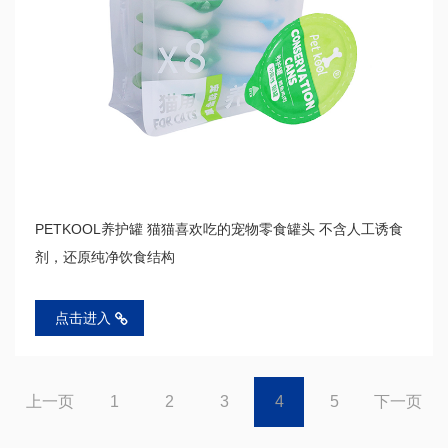
PETKOOL养护罐 猫猫喜欢吃的宠物零食罐头 不含人工诱食
剂，还原纯净饮食结构
点击进入
上一页
1
2
3
4
5
下一页