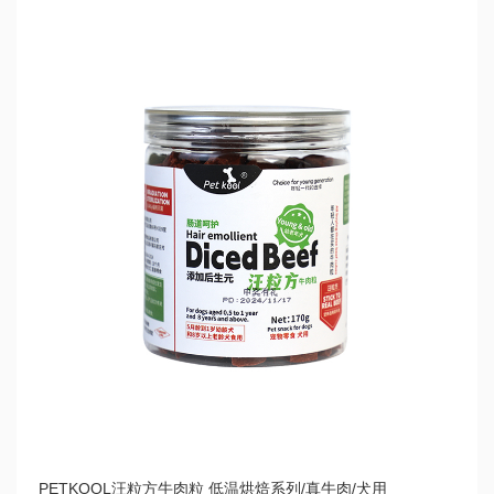
PETKOOL汪粒方牛肉粒 低温烘焙系列/真牛肉/犬用