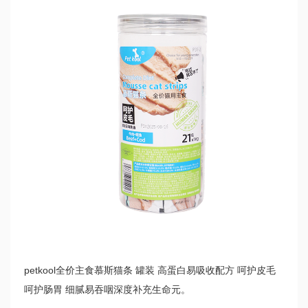
petkool全价主食慕斯猫条 罐装 高蛋白易吸收配方 呵护皮毛
呵护肠胃 细腻易吞咽深度补充生命元。