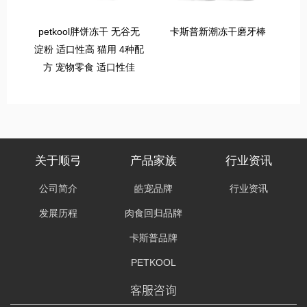
petkool胖饼冻干 无谷无
卡斯普新潮冻干磨牙棒
淀粉 适口性高 猫用 4种配
方 宠物零食 适口性佳
关于顺弓
产品家族
行业资讯
公司简介
皓宠品牌
行业资讯
发展历程
肉食回归品牌
卡斯普品牌
PETKOOL
客服咨询