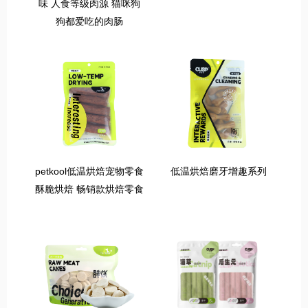
味 人食等级肉源 猫咪狗
狗都爱吃的肉肠
petkool低温烘焙宠物零食
低温烘焙磨牙增趣系列
酥脆烘焙 畅销款烘焙零食