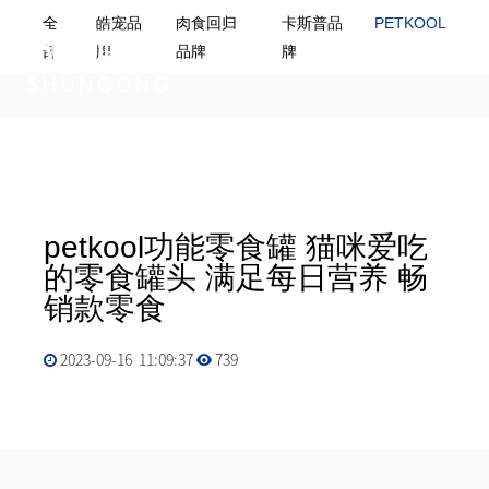
全
皓宠品
肉食回归
卡斯普品
PETKOOL
M
E
N
U
部
牌
品牌
牌
petkool功能零食罐 猫咪爱吃
的零食罐头 满足每日营养 畅
销款零食
2023-09-16 11:09:37
739