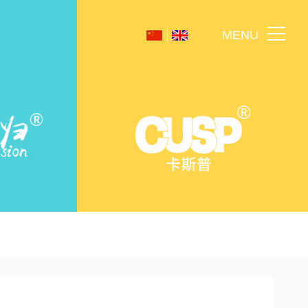
|
M
E
N
U